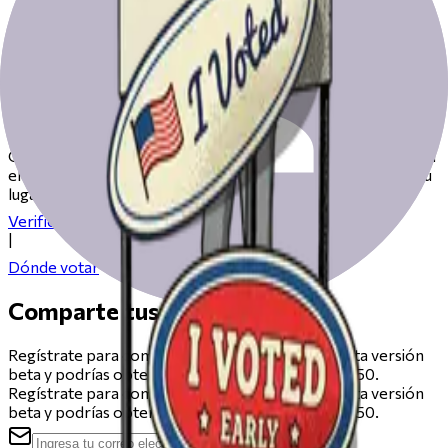
Prepárate para votar el día de las
elecciones
Consulta nuestros recursos para ayudarte a prepararte para
el día de las elecciones, desde registrarte hasta encontrar tu
lugar de votación.
Verifica tu registro
|
Dónde votar
Comparte tus comentarios
Regístrate para compartir comentarios sobre esta versión
beta y podrías obtener una tarjeta de regalo de $50.
Regístrate para compartir comentarios sobre esta versión
beta y podrías obtener una tarjeta de regalo de $50.