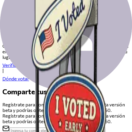
Prepárate para votar el día de las
elecciones
Consulta nuestros recursos para ayudarte a prepararte para
el día de las elecciones, desde registrarte hasta encontrar tu
lugar de votación.
Verifica tu registro
|
Dónde votar
Comparte tus comentarios
Regístrate para compartir comentarios sobre esta versión
beta y podrías obtener una tarjeta de regalo de $50.
Regístrate para compartir comentarios sobre esta versión
beta y podrías obtener una tarjeta de regalo de $50.