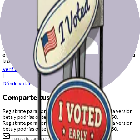
Prepárate para votar el día de las
elecciones
Consulta nuestros recursos para ayudarte a prepararte para
el día de las elecciones, desde registrarte hasta encontrar tu
lugar de votación.
Verifica tu registro
|
Dónde votar
Comparte tus comentarios
Regístrate para compartir comentarios sobre esta versión
beta y podrías obtener una tarjeta de regalo de $50.
Regístrate para compartir comentarios sobre esta versión
beta y podrías obtener una tarjeta de regalo de $50.