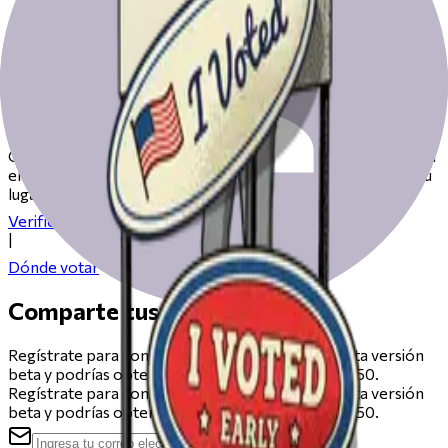
Prepárate para votar el día de las
elecciones
Consulta nuestros recursos para ayudarte a prepararte para
el día de las elecciones, desde registrarte hasta encontrar tu
lugar de votación.
Verifica tu registro
|
Dónde votar
Comparte tus comentarios
Regístrate para compartir comentarios sobre esta versión
beta y podrías obtener una tarjeta de regalo de $50.
Regístrate para compartir comentarios sobre esta versión
beta y podrías obtener una tarjeta de regalo de $50.