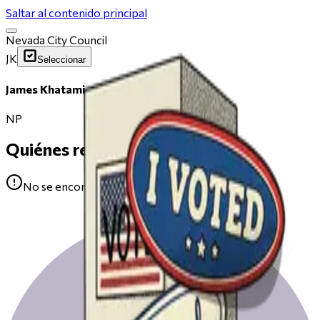
Saltar al contenido principal
Nevada City Council
JK
Seleccionar
James Khatami
NP
Quiénes respaldan
No se encontraron avales para James Khatami.