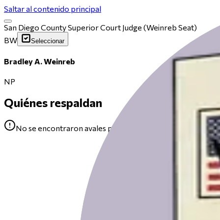
Saltar al contenido principal
San Diego County Superior Court Judge (Weinreb Seat)
BW
Seleccionar
Bradley A. Weinreb
NP
Quiénes respaldan
No se encontraron avales para Bradley A. Weinreb.