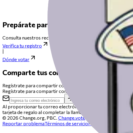
Prepárate para votar el día de las elecci
Consulta nuestros recursos para ayudarte a prepararte para el 
Verifica tu registro
|
Dónde votar
Comparte tus comentarios
Regístrate para compartir comentarios sobre esta versión bet
Regístrate para compartir comentarios sobre esta versión bet
Al proporcionar tu correo electrónico, aceptas ser contactad
tarjeta de regalo al completar la llamada.
©
2026
Change.org, PBC.
Change.vote
es operado por Change
Reportar problema
Términos de servicio
Política de privacidad