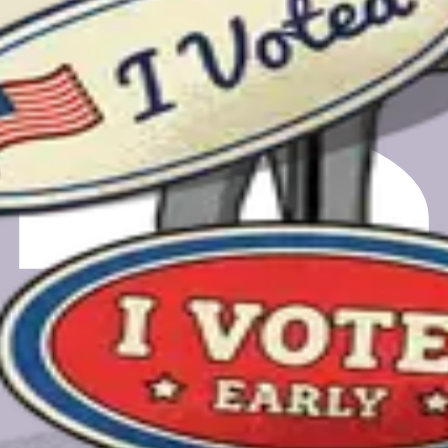
ones
día de las elecciones, desde registrarte hasta encontrar tu luga
a y podrías obtener una tarjeta de regalo de $50.
a y podrías obtener una tarjeta de regalo de $50.
o para programar una llamada de comentarios. Tu correo electró
.org, una PBC de propiedad sin fines de lucro.
Política de cookies