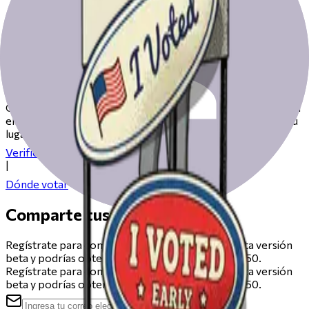
Prepárate para votar el día de las
elecciones
Consulta nuestros recursos para ayudarte a prepararte para
el día de las elecciones, desde registrarte hasta encontrar tu
lugar de votación.
Verifica tu registro
|
Dónde votar
Comparte tus comentarios
Regístrate para compartir comentarios sobre esta versión
beta y podrías obtener una tarjeta de regalo de $50.
Regístrate para compartir comentarios sobre esta versión
beta y podrías obtener una tarjeta de regalo de $50.