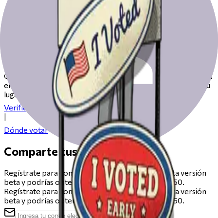
Prepárate para votar el día de las
elecciones
Consulta nuestros recursos para ayudarte a prepararte para
el día de las elecciones, desde registrarte hasta encontrar tu
lugar de votación.
Verifica tu registro
|
Dónde votar
Comparte tus comentarios
Regístrate para compartir comentarios sobre esta versión
beta y podrías obtener una tarjeta de regalo de $50.
Regístrate para compartir comentarios sobre esta versión
beta y podrías obtener una tarjeta de regalo de $50.