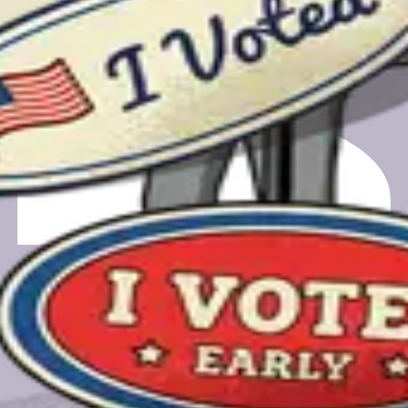
ones
día de las elecciones, desde registrarte hasta encontrar tu luga
a y podrías obtener una tarjeta de regalo de $50.
a y podrías obtener una tarjeta de regalo de $50.
o para programar una llamada de comentarios. Tu correo electró
.org, una PBC de propiedad sin fines de lucro.
Política de cookies