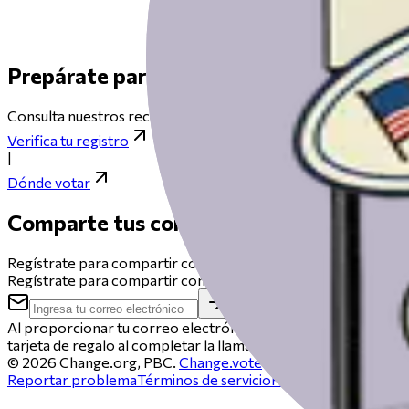
Prepárate para votar el día de las elecci
Consulta nuestros recursos para ayudarte a prepararte para el 
Verifica tu registro
|
Dónde votar
Comparte tus comentarios
Regístrate para compartir comentarios sobre esta versión bet
Regístrate para compartir comentarios sobre esta versión bet
Al proporcionar tu correo electrónico, aceptas ser contactad
tarjeta de regalo al completar la llamada.
©
2026
Change.org, PBC.
Change.vote
es operado por Change
Reportar problema
Términos de servicio
Política de privacidad