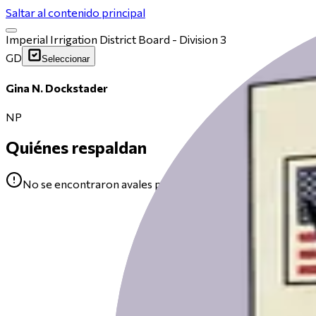
Saltar al contenido principal
Imperial Irrigation District Board - Division 3
GD
Seleccionar
Gina N. Dockstader
NP
Quiénes respaldan
No se encontraron avales para Gina N. Dockstader.