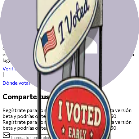
Prepárate para votar el día de las
elecciones
Consulta nuestros recursos para ayudarte a prepararte para
el día de las elecciones, desde registrarte hasta encontrar tu
lugar de votación.
Verifica tu registro
|
Dónde votar
Comparte tus comentarios
Regístrate para compartir comentarios sobre esta versión
beta y podrías obtener una tarjeta de regalo de $50.
Regístrate para compartir comentarios sobre esta versión
beta y podrías obtener una tarjeta de regalo de $50.