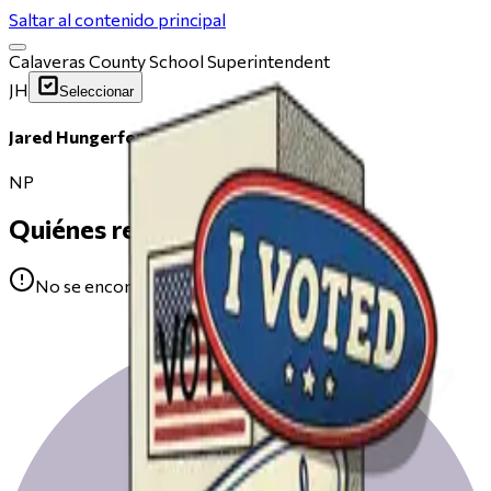
Saltar al contenido principal
Calaveras County School Superintendent
JH
Seleccionar
Jared Hungerford
NP
Quiénes respaldan
No se encontraron avales para Jared Hungerford.