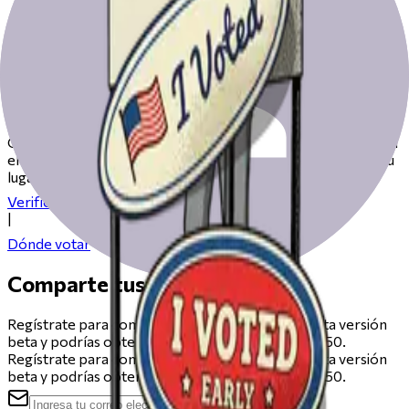
Prepárate para votar el día de las
elecciones
Consulta nuestros recursos para ayudarte a prepararte para
el día de las elecciones, desde registrarte hasta encontrar tu
lugar de votación.
Verifica tu registro
|
Dónde votar
Comparte tus comentarios
Regístrate para compartir comentarios sobre esta versión
beta y podrías obtener una tarjeta de regalo de $50.
Regístrate para compartir comentarios sobre esta versión
beta y podrías obtener una tarjeta de regalo de $50.