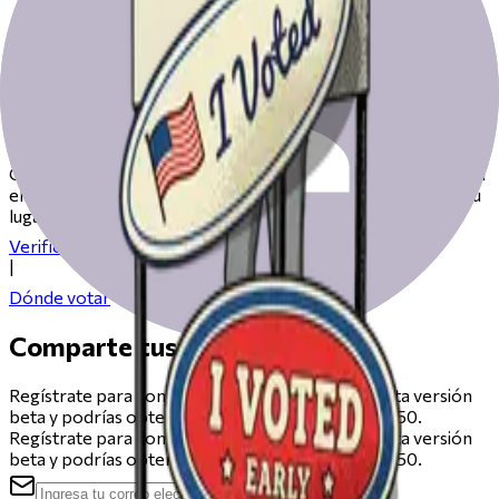
Prepárate para votar el día de las
elecciones
Consulta nuestros recursos para ayudarte a prepararte para
el día de las elecciones, desde registrarte hasta encontrar tu
lugar de votación.
Verifica tu registro
|
Dónde votar
Comparte tus comentarios
Regístrate para compartir comentarios sobre esta versión
beta y podrías obtener una tarjeta de regalo de $50.
Regístrate para compartir comentarios sobre esta versión
beta y podrías obtener una tarjeta de regalo de $50.