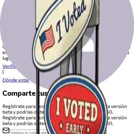
Prepárate para votar el día de las
elecciones
Consulta nuestros recursos para ayudarte a prepararte para
el día de las elecciones, desde registrarte hasta encontrar tu
lugar de votación.
Verifica tu registro
|
Dónde votar
Comparte tus comentarios
Regístrate para compartir comentarios sobre esta versión
beta y podrías obtener una tarjeta de regalo de $50.
Regístrate para compartir comentarios sobre esta versión
beta y podrías obtener una tarjeta de regalo de $50.