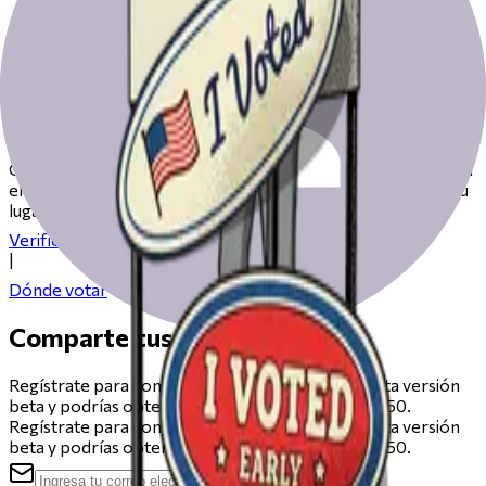
Prepárate para votar el día de las
elecciones
Consulta nuestros recursos para ayudarte a prepararte para
el día de las elecciones, desde registrarte hasta encontrar tu
lugar de votación.
Verifica tu registro
|
Dónde votar
Comparte tus comentarios
Regístrate para compartir comentarios sobre esta versión
beta y podrías obtener una tarjeta de regalo de $50.
Regístrate para compartir comentarios sobre esta versión
beta y podrías obtener una tarjeta de regalo de $50.