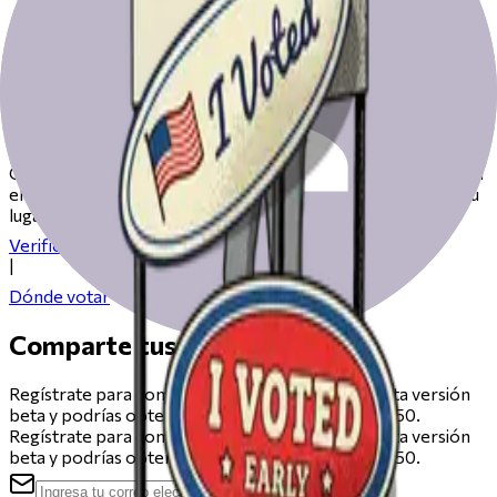
Prepárate para votar el día de las
elecciones
Consulta nuestros recursos para ayudarte a prepararte para
el día de las elecciones, desde registrarte hasta encontrar tu
lugar de votación.
Verifica tu registro
|
Dónde votar
Comparte tus comentarios
Regístrate para compartir comentarios sobre esta versión
beta y podrías obtener una tarjeta de regalo de $50.
Regístrate para compartir comentarios sobre esta versión
beta y podrías obtener una tarjeta de regalo de $50.