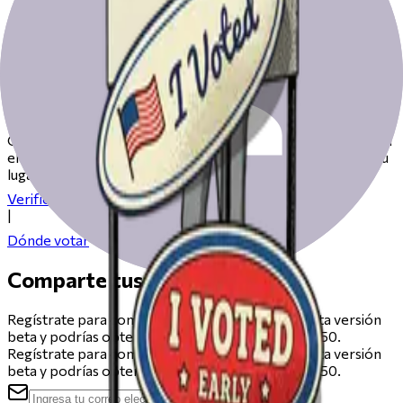
Prepárate para votar el día de las
elecciones
Consulta nuestros recursos para ayudarte a prepararte para
el día de las elecciones, desde registrarte hasta encontrar tu
lugar de votación.
Verifica tu registro
|
Dónde votar
Comparte tus comentarios
Regístrate para compartir comentarios sobre esta versión
beta y podrías obtener una tarjeta de regalo de $50.
Regístrate para compartir comentarios sobre esta versión
beta y podrías obtener una tarjeta de regalo de $50.