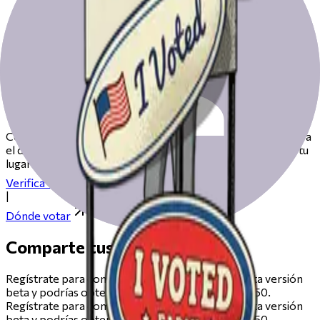
Prepárate para votar el día de las
elecciones
Consulta nuestros recursos para ayudarte a prepararte para
el día de las elecciones, desde registrarte hasta encontrar tu
lugar de votación.
Verifica tu registro
|
Dónde votar
Comparte tus comentarios
Regístrate para compartir comentarios sobre esta versión
beta y podrías obtener una tarjeta de regalo de $50.
Regístrate para compartir comentarios sobre esta versión
beta y podrías obtener una tarjeta de regalo de $50.